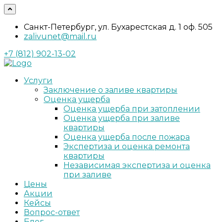
Санкт-Петербург, ул. Бухарестская д. 1 оф. 505
zalivunet@mail.ru
+7 (812) 902-13-02
Услуги
Заключение о заливе квартиры
Оценка ущерба
Оценка ущерба при затоплении
Оценка ущерба при заливе
квартиры
Оценка ущерба после пожара
Экспертиза и оценка ремонта
квартиры
Независимая экспертиза и оценка
при заливе
Цены
Акции
Кейсы
Вопрос-ответ
Блог