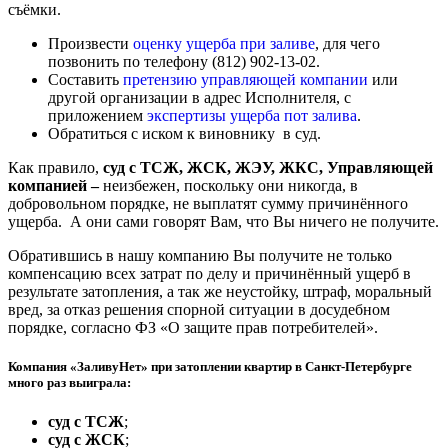
съёмки.
Произвести
оценку ущерба при заливе
, для чего
позвонить по телефону (812) 902-13-02.
Составить
претензию управляющей компании
или
другой организации в адрес Исполнителя, с
приложением
экспертизы ущерба пот залива
.
Обратиться с иском к виновнику в суд.
Как правило,
суд с ТСЖ, ЖСК, ЖЭУ, ЖКС, Управляющей
компанией –
неизбежен, поскольку они никогда, в
добровольном порядке, не выплатят сумму причинённого
ущерба. А они сами говорят Вам, что Вы ничего не получите.
Обратившись в нашу компанию Вы получите не только
компенсацию всех затрат по делу и причинённый ущерб в
результате затопления, а так же неустойку, штраф, моральный
вред, за отказ решения спорной ситуации в досудебном
порядке, согласно ФЗ «О защите прав потребителей».
Компания «ЗаливуНет» при затоплении квартир в Санкт-Петербурге
много раз выиграла:
суд с ТСЖ
;
суд с ЖСК
;