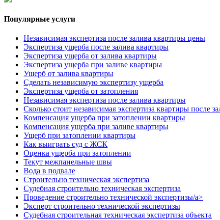
Популярные услуги
Независимая экспертиза после залива квартиры цены
Экспертиза ущерба после залива квартиры
Экспертиза ущерба от залива квартиры
Экспертиза ущерба при заливе квартиры
Ущерб от залива квартиры
Cделать независимую экспертизу ущерба
Экспертиза ущерба от затопления
Независимая экспертиза после залива квартиры
Сколько стоит независимая экспертиза квартиры после за
Компенсация ущерба при затоплении квартиры
Компенсация ущерба при заливе квартиры
Ущерб при затоплении квартиры
Как выиграть суд с ЖСК
Оценка ущерба при затоплении
Текут межпанельные швы
Вода в подвале
Строительно техническая экспертиза
Судебная строительно техническая экспертиза
Проведение строительно технической экспертизы/a>
Эксперт строительно технической экспертизы
Судебная строительная техническая экспертиза объекта