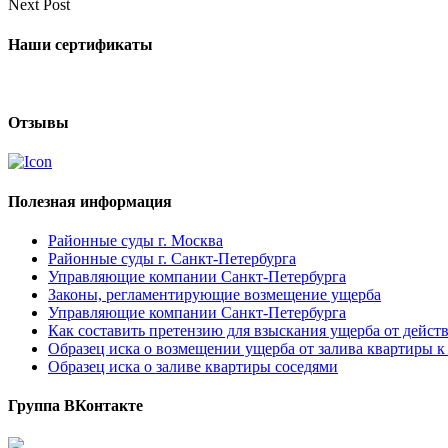
Next Post
Наши сертификаты
Отзывы
Полезная информация
Районные суды г. Москва
Районные суды г. Санкт-Петербурга
Управляющие компании Санкт-Петербурга
Законы, регламентирующие возмещение ущерба
Управляющие компании Санкт-Петербурга
Как составить претензию для взыскания ущерба от дейс
Образец иска о возмещении ущерба от залива квартиры
Образец иска о заливе квартиры соседями
Группа ВКонтакте