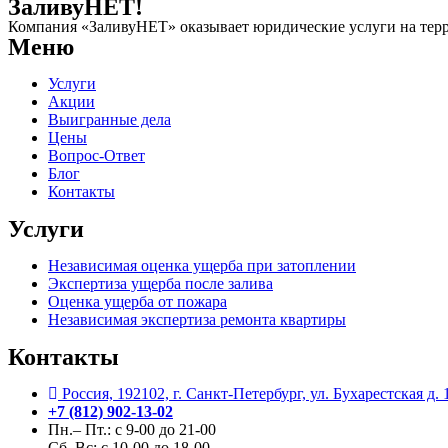
ЗаливуНЕТ!
Компания «ЗаливуНЕТ» оказывает юридические услуги на терр
Меню
Услуги
Акции
Выигранные дела
Цены
Вопрос-Ответ
Блог
Контакты
Услуги
Независимая оценка ущерба при затоплении
Экспертиза ущерба после залива
Оценка ущерба от пожара
Независимая экспертиза ремонта квартиры
Контакты
Россия, 192102, г. Санкт-Петербург, ул. Бухарестская д. 
+7 (812) 902-13-02
Пн.– Пт.: с 9-00 до 21-00
Сб, Вс:
с 10-00 до 18-00