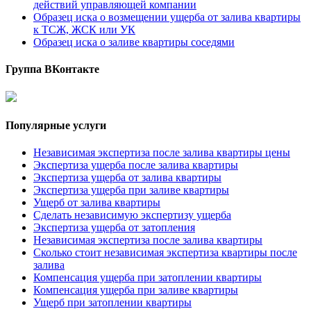
действий управляющей компании
Образец иска о возмещении ущерба от залива квартиры
к ТСЖ, ЖСК или УК
Образец иска о заливе квартиры соседями
Группа ВКонтакте
Популярные услуги
Независимая экспертиза после залива квартиры цены
Экспертиза ущерба после залива квартиры
Экспертиза ущерба от залива квартиры
Экспертиза ущерба при заливе квартиры
Ущерб от залива квартиры
Cделать независимую экспертизу ущерба
Экспертиза ущерба от затопления
Независимая экспертиза после залива квартиры
Сколько стоит независимая экспертиза квартиры после
залива
Компенсация ущерба при затоплении квартиры
Компенсация ущерба при заливе квартиры
Ущерб при затоплении квартиры