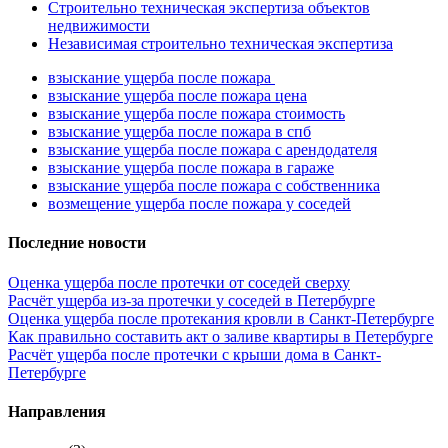
Строительно техническая экспертиза объектов
недвижимости
Независимая строительно техническая экспертиза
взыскание ущерба после пожара
взыскание ущерба после пожара цена
взыскание ущерба после пожара стоимость
взыскание ущерба после пожара в спб
взыскание ущерба после пожара с арендодателя
взыскание ущерба после пожара в гараже
взыскание ущерба после пожара с собственника
возмещение ущерба после пожара у соседей
Последние новости
Оценка ущерба после протечки от соседей сверху
Расчёт ущерба из-за протечки у соседей в Петербурге
Оценка ущерба после протекания кровли в Санкт-Петербурге
Как правильно составить акт о заливе квартиры в Петербурге
Расчёт ущерба после протечки с крыши дома в Санкт-
Петербурге
Направления