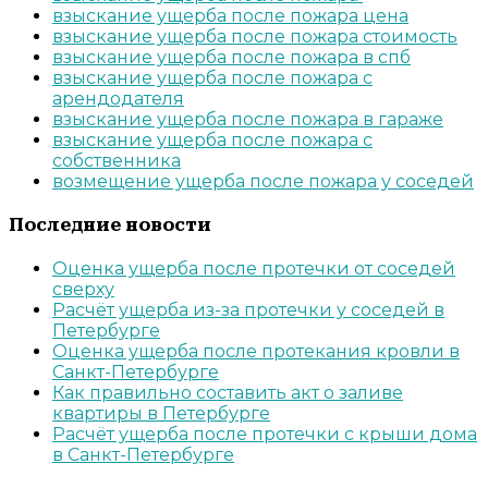
взыскание ущерба после пожара цена
взыскание ущерба после пожара стоимость
взыскание ущерба после пожара в спб
взыскание ущерба после пожара с
арендодателя
взыскание ущерба после пожара в гараже
взыскание ущерба после пожара с
собственника
возмещение ущерба после пожара у соседей
Последние новости
Оценка ущерба после протечки от соседей
сверху
Расчёт ущерба из-за протечки у соседей в
Петербурге
Оценка ущерба после протекания кровли в
Санкт-Петербурге
Как правильно составить акт о заливе
квартиры в Петербурге
Расчёт ущерба после протечки с крыши дома
в Санкт-Петербурге