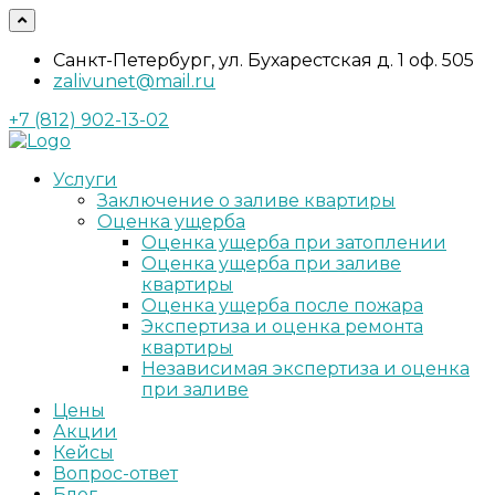
Санкт-Петербург, ул. Бухарестская д. 1 оф. 505
zalivunet@mail.ru
+7 (812) 902-13-02
Услуги
Заключение о заливе квартиры
Оценка ущерба
Оценка ущерба при затоплении
Оценка ущерба при заливе
квартиры
Оценка ущерба после пожара
Экспертиза и оценка ремонта
квартиры
Независимая экспертиза и оценка
при заливе
Цены
Акции
Кейсы
Вопрос-ответ
Блог