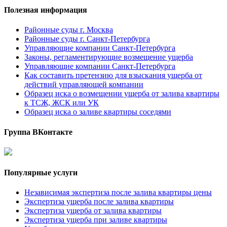
Полезная информация
Районные суды г. Москва
Районные суды г. Санкт-Петербурга
Управляющие компании Санкт-Петербурга
Законы, регламентирующие возмещение ущерба
Управляющие компании Санкт-Петербурга
Как составить претензию для взыскания ущерба от
действий управляющей компании
Образец иска о возмещении ущерба от залива квартиры
к ТСЖ, ЖСК или УК
Образец иска о заливе квартиры соседями
Группа ВКонтакте
Популярные услуги
Независимая экспертиза после залива квартиры цены
Экспертиза ущерба после залива квартиры
Экспертиза ущерба от залива квартиры
Экспертиза ущерба при заливе квартиры