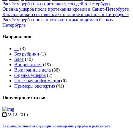
Расчёт ущерба из-за протечки у соседей в Петербурге
Оценка ущерба после протекания кровли в Санкт-Петербурге
Как правильно составить акт о заливе квартиры в Петербурге
Расчёт ущерба после протечки с крыши дома в Санкт-
Петербурге
Направления
—
(3)
Без рубрики
(1)
Блог
(40)
Вопрос-ответ
(19)
Выигранные дела
(36)
Оценка ущерба
(2)
Полезная информация
(6)
Примеры экспертиз
(41)
Популярные статьи
22.12.2015
Законы, регламентирующие возмещение ущерба в результате