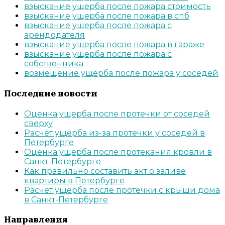
взыскание ущерба после пожара стоимость
взыскание ущерба после пожара в спб
взыскание ущерба после пожара с
арендодателя
взыскание ущерба после пожара в гараже
взыскание ущерба после пожара с
собственника
возмещение ущерба после пожара у соседей
Последние новости
Оценка ущерба после протечки от соседей
сверху
Расчёт ущерба из-за протечки у соседей в
Петербурге
Оценка ущерба после протекания кровли в
Санкт-Петербурге
Как правильно составить акт о заливе
квартиры в Петербурге
Расчёт ущерба после протечки с крыши дома
в Санкт-Петербурге
Направления