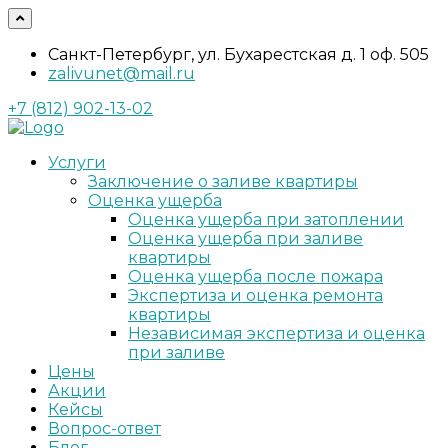
Санкт-Петербург, ул. Бухарестская д. 1 оф. 505
zalivunet@mail.ru
+7 (812) 902-13-02
Услуги
Заключение о заливе квартиры
Оценка ущерба
Оценка ущерба при затоплении
Оценка ущерба при заливе
квартиры
Оценка ущерба после пожара
Экспертиза и оценка ремонта
квартиры
Независимая экспертиза и оценка
при заливе
Цены
Акции
Кейсы
Вопрос-ответ
Блог