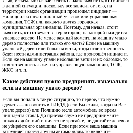
Итак, изначально бывает очень сложно выяснить, кто виноват
в данной ситуации, поскольку все зависит от того, на
территории какой организации произошел инцидент —
жилищно-эксплуатационный участок или управляющая
компания, ТСЖ или какая-то другая городская
муниципальная организация. Поэтому, для начала, стоит
выяснить, кто отвечает за территорию, на которой находится
упавшее дерево. Не менее важный момент, на машину упало
дерево полностью или только его часть? Если на машину
упало всё дерево или большая ветка, тогда ответственность
будет нести администрация района, где произошёл инцидент.
Если же на машину упали небольшие ветки и их обломки, то
ответственность ляжет на управляющую компанию, ТСЖ,
ЖКС и т. п.
Какие действия нужно предпринять изначально
если на машину упало дерево?
Если вы попали в такую ситуацию, то первое, что нужно
сделать — позвонить в ГИБДД (если Вы ехали, когда на Вас
упало дерево) или Полицию (если автомобиль во время
инцидента стоял). До приезда служб не предпринимайте
никаких действий и ничего не трогайте, не двигайте дерево и
не убирайте его с машины. Если при этом ваша машина
затрудняет проезд другим автомобилям, то включите