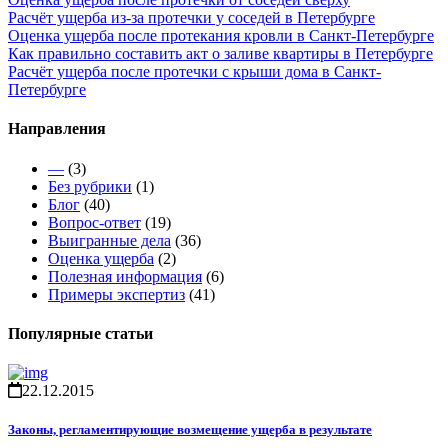
Расчёт ущерба из-за протечки у соседей в Петербурге
Оценка ущерба после протекания кровли в Санкт-Петербурге
Как правильно составить акт о заливе квартиры в Петербурге
Расчёт ущерба после протечки с крыши дома в Санкт-
Петербурге
Направления
—
(3)
Без рубрики
(1)
Блог
(40)
Вопрос-ответ
(19)
Выигранные дела
(36)
Оценка ущерба
(2)
Полезная информация
(6)
Примеры экспертиз
(41)
Популярные статьи
22.12.2015
Законы, регламентирующие возмещение ущерба в результате