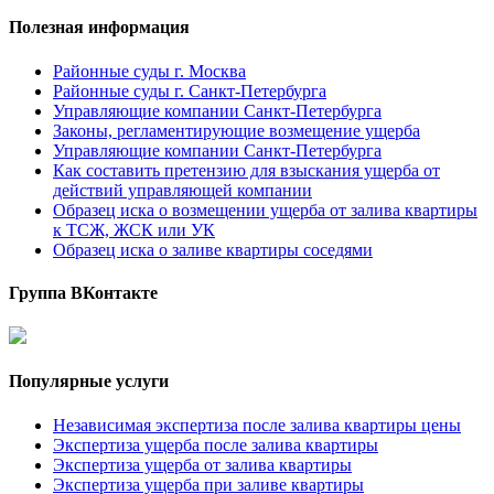
Полезная информация
Районные суды г. Москва
Районные суды г. Санкт-Петербурга
Управляющие компании Санкт-Петербурга
Законы, регламентирующие возмещение ущерба
Управляющие компании Санкт-Петербурга
Как составить претензию для взыскания ущерба от
действий управляющей компании
Образец иска о возмещении ущерба от залива квартиры
к ТСЖ, ЖСК или УК
Образец иска о заливе квартиры соседями
Группа ВКонтакте
Популярные услуги
Независимая экспертиза после залива квартиры цены
Экспертиза ущерба после залива квартиры
Экспертиза ущерба от залива квартиры
Экспертиза ущерба при заливе квартиры