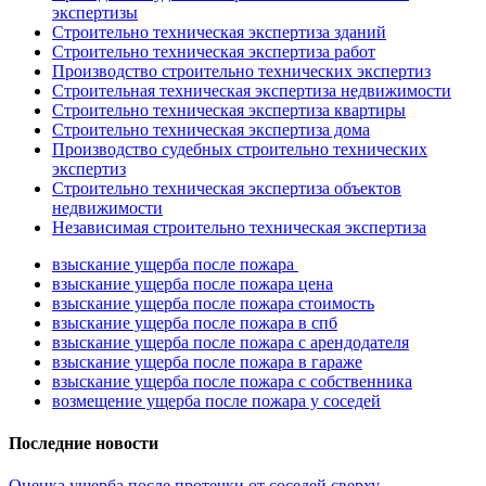
экспертизы
Строительно техническая экспертиза зданий
Строительно техническая экспертиза работ
Производство строительно технических экспертиз
Строительная техническая экспертиза недвижимости
Строительно техническая экспертиза квартиры
Строительно техническая экспертиза дома
Производство судебных строительно технических
экспертиз
Строительно техническая экспертиза объектов
недвижимости
Независимая строительно техническая экспертиза
взыскание ущерба после пожара
взыскание ущерба после пожара цена
взыскание ущерба после пожара стоимость
взыскание ущерба после пожара в спб
взыскание ущерба после пожара с арендодателя
взыскание ущерба после пожара в гараже
взыскание ущерба после пожара с собственника
возмещение ущерба после пожара у соседей
Последние новости
Оценка ущерба после протечки от соседей сверху