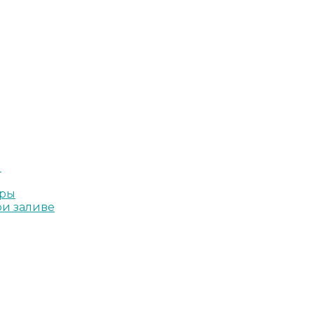
ы
иры
ри заливе