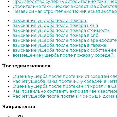
Производство судебных строительно техничес
Строительно техническая экспертиза объект
Независимая строительно техническая экспер
взыскание ущерба после пожара
взыскание ущерба после пожара цена
взыскание ущерба после пожара стоимость
взыскание ущерба после пожара в спб
взыскание ущерба после пожара с арендодате
взыскание ущерба после пожара в гараже
взыскание ущерба после пожара с собственни
возмещение ущерба после пожара у соседей
Последние новости
Оценка ущерба после протечки от соседей св
Расчёт ущерба из-за протечки у соседей в Пет
Оценка ущерба после протекания кровли в Са
Как правильно составить акт о заливе квартир
Расчёт ущерба после протечки с крыши дома 
Направления