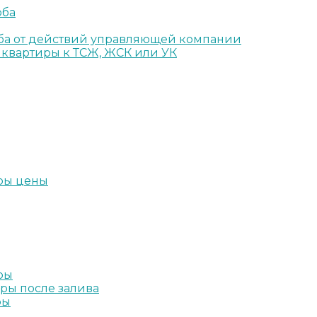
рба
рба от действий управляющей компании
 квартиры к ТСЖ, ЖСК или УК
иры цены
ры
иры после залива
ры