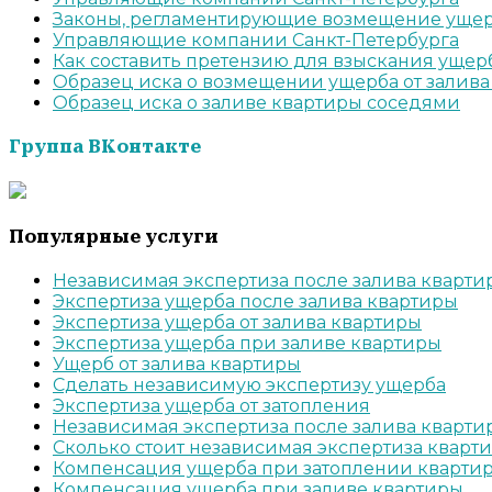
Законы, регламентирующие возмещение уще
Управляющие компании Санкт-Петербурга
Как составить претензию для взыскания уще
Образец иска о возмещении ущерба от залива
Образец иска о заливе квартиры соседями
Группа ВКонтакте
Популярные услуги
Независимая экспертиза после залива кварт
Экспертиза ущерба после залива квартиры
Экспертиза ущерба от залива квартиры
Экспертиза ущерба при заливе квартиры
Ущерб от залива квартиры
Cделать независимую экспертизу ущерба
Экспертиза ущерба от затопления
Независимая экспертиза после залива кварти
Сколько стоит независимая экспертиза кварт
Компенсация ущерба при затоплении кварти
Компенсация ущерба при заливе квартиры