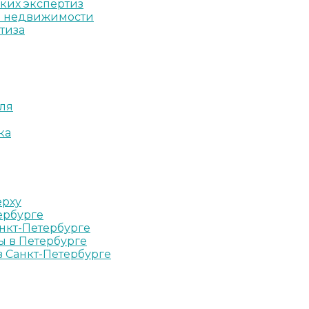
ких экспертиз
ов недвижимости
тиза
ля
ка
ерху
ербурге
нкт-Петербурге
ы в Петербурге
в Санкт-Петербурге