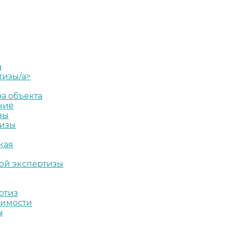
а
тизы/a>
а объекта
ние
зы
тизы
кая
ой экспертизы
ртиз
жимости
ы