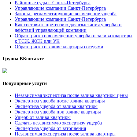
Районные суды г. Санкт-Петербурга
Управляющие компании Санкт-Петербурга
Законы, регламентирующие возмещение ущерба
Управляющие компании Санкт-Петербурга
Как составить претензию для взыскания ущерба от
действий управляющей компании
Образец иска о возмещении ущерба от залива квартиры
к ТСЖ, ЖСК или УК
Образец иска о заливе квартиры соседями
Группа ВКонтакте
Популярные услуги
Независимая экспертиза после залива квартиры цены
Экспертиза ущерба после залива квартиры
Экспертиза ущерба от залива квартиры
Экспертиза ущерба при заливе квартиры
Ущерб от залива квартиры
Cделать независимую экспертизу ущерба
Экспертиза ущерба от затопления
Независимая экспертиза после залива квартиры